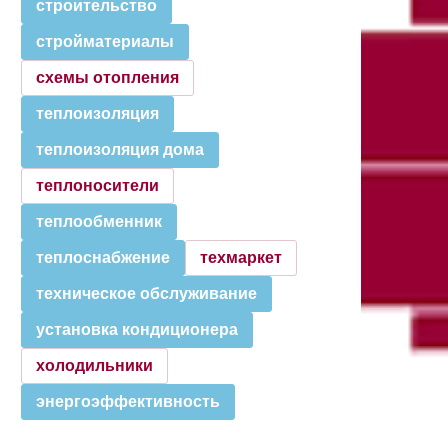
строительство
стройматериалы
схемы отопления
теплоизоляция
теплоизоляция дома
теплоносители
теплообменник
теплоснабжение
техмаркет
техническое обслуживание
установка кондиционера
холодильники
энергоэффективность