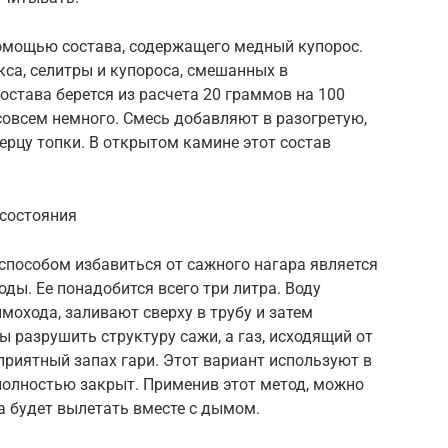
помощью состава, содержащего медный купорос.
кса, селитры и купороса, смешанных в
состава берется из расчета 20 граммов на 100
 совсем немного. Смесь добавляют в разогретую,
рцу топки. В открытом камине этот состав
 состояния
способом избавиться от сажного нагара является
ды. Ее понадобится всего три литра. Воду
мохода, заливают сверху в трубу и затем
 разрушить структуру сажи, а газ, исходящий от
риятный запах гари. Этот вариант используют в
 полностью закрыт. Применив этот метод, можно
жа будет вылетать вместе с дымом.