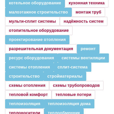
котельное оборудование
кухонная техника
малоэтажное строительство
монтаж труб
мульти-сплит системы
надёжность систем
отопительное оборудование
проектирование отопления
разрешительная документация
ремонт
ресурс оборудования
системы вентиляции
системы отопления
сплит-система
строительство
стройматериалы
схемы отопления
схемы трубопроводов
тепловой комфорт
тепловые потери
теплоизоляция
теплоизоляция дома
теплоносители
теплообменник