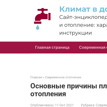
Перейти
Климат в д
к
контенту
Сайт-энциклопед
и отопление: хар
инструкции
Главная страница
Современная 
Главная
»
Современное отопление
Основные причины пло
отопления
Опубликовано:
11 Окт 2021
Рубрика:
Соврем