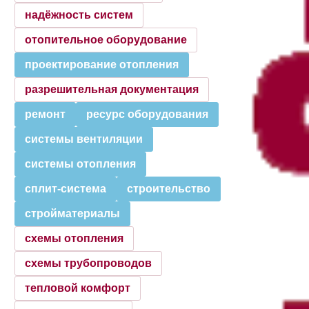
надёжность систем
отопительное оборудование
проектирование отопления
разрешительная документация
ремонт
ресурс оборудования
системы вентиляции
системы отопления
сплит-система
строительство
стройматериалы
схемы отопления
схемы трубопроводов
тепловой комфорт