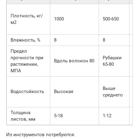
В
Плотность, кг/
за
1000
500-650
м2
от
де
Влажность, %
8
8
6-
Предел
В
прочности при
Рубашки
за
Вдоль волокон 80
растяжении,
65-80
от
МПА
де
Ф
Выше
по
Водостойкость
Высокая
среднего
ФБ
ср
Толщина
5-18
1-12
1,
листов, мм
Из инструментов потребуются: