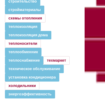
строительство
стройматериалы
схемы отопления
теплоизоляция
теплоизоляция дома
теплоносители
теплообменник
теплоснабжение
техмаркет
техническое обслуживание
установка кондиционера
холодильники
энергоэффективность