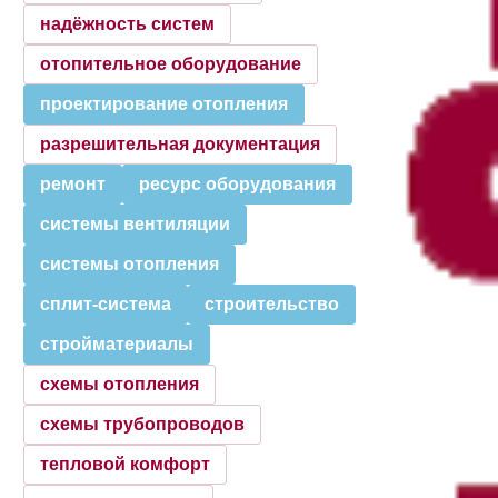
надёжность систем
отопительное оборудование
проектирование отопления
разрешительная документация
ремонт
ресурс оборудования
системы вентиляции
системы отопления
сплит-система
строительство
стройматериалы
схемы отопления
схемы трубопроводов
тепловой комфорт