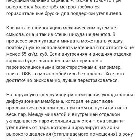
несущими балками каркаса. А также в том, что при
высоте стен более трёх метров требуются
горизонтальные бруски для поддержки утеплителя.
Крепить теплоизоляцию механическим путем нет
смысла, она и так из стены никуда не денется. В
процессе эксплуатации минвата может дать усадку,
поэтому нужно использовать материал с плотностью не
менее 55 кг/м. куб. Если внутренняя и внешняя отделка
каркаса будет выполнена из материалов с
пароизоляционными характеристиками, например,
плиты OSB, то можно обойтись без плёнок. Хотя это
достаточно рискованно, лучше перестраховаться.
На наружную отделку изнутри помещения укладывается
диффузионная мембрана, которая не даст воде
просочиться в утеплитель, при этом выпустит из него
весь пар. Между минватой и внутренней отделкой
укладывается пароизоляция для стен – она защитит
утеплитель от пара, который циркулирует из зоны
высокого давления (отапливаемого помещения) в зону