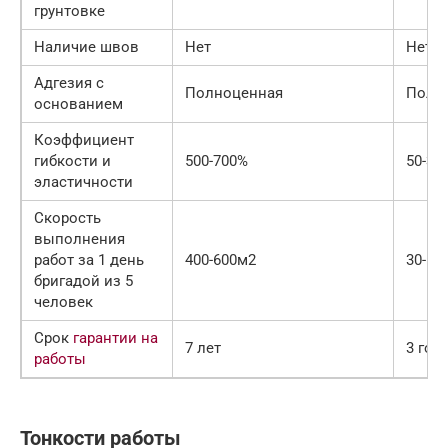
грунтовке
Наличие швов
Нет
Нет
Адгезия с
Полноценная
Полн
основанием
Коэффициент
гибкости и
500-700%
50-30
эластичности
Скорость
выполнения
работ за 1 день
400-600м2
30-10
бригадой из 5
человек
Срок
гарантии на
7 лет
3 год
работы
Тонкости работы