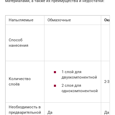
материалами, а также их преимущества и недостатки:
Напыляемые
Обмазочные
Окле
Способ
нанесения
1 слой для
двухкомпонентной
Количество
2-3
слоёв
2 слоя для
однокомпонентной
Необходимость в
предварительной
Да
Да