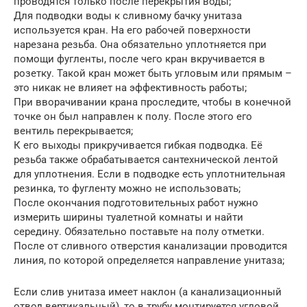
проводятся только после перекрытия воды;
Для подводки воды к сливному бачку унитаза
используется кран. На его рабочей поверхности
нарезана резьба. Она обязательно уплотняется при
помощи фугленты, после чего кран вкручивается в
розетку. Такой кран может быть угловым или прямым –
это никак не влияет на эффективность работы;
При вворачивании крана проследите, чтобы в конечной
точке он был направлен к полу. После этого его
вентиль перекрывается;
К его выходы прикручивается гибкая подводка. Её
резьба также обрабатывается сантехнической лентой
для уплотнения. Если в подводке есть уплотнительная
резинка, то фугленту можно не использовать;
После окончания подготовительных работ нужно
измерить ширины туалетной комнаты и найти
середину. Обязательно поставьте на полу отметки.
После от сливного отверстия канализации проводится
линия, по которой определяется направление унитаза;
Если слив унитаза имеет наклон (а канализационный
отвод вертикальный), то в трубу монтируется угловой