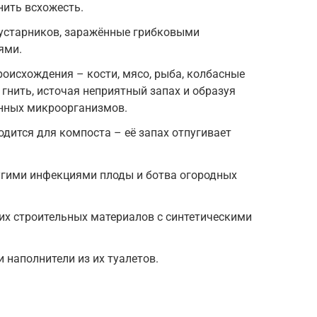
нить всхожесть.
кустарников, заражённые грибковыми
ями.
оисхождения – кости, мясо, рыба, колбасные
т гнить, источая неприятный запах и образуя
енных микроорганизмов.
одится для компоста – её запах отпугивает
гими инфекциями плоды и ботва огородных
ших строительных материалов с синтетическими
наполнители из их туалетов.