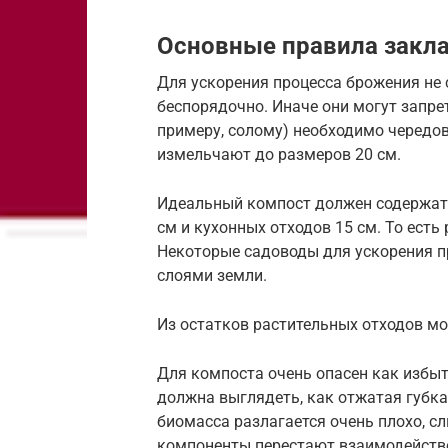
Основные правила закл
Для ускорения процесса брожения не 
беспорядочно. Иначе они могут запре
примеру, солому) необходимо чередов
измельчают до размеров 20 см.
Идеальный компост должен содержать 
см и кухонных отходов 15 см. То ест
Некоторые садоводы для ускорения п
слоями земли.
Из остатков растительных отходов м
Для компоста очень опасен как избыто
должна выглядеть, как отжатая губка
биомасса разлагается очень плохо, с
компоненты перестают взаимодейство