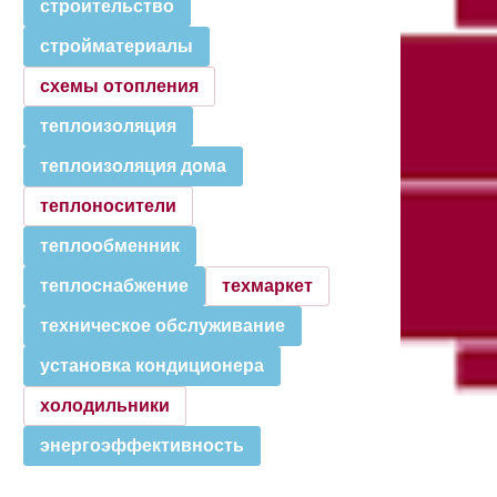
строительство
стройматериалы
схемы отопления
теплоизоляция
теплоизоляция дома
теплоносители
теплообменник
теплоснабжение
техмаркет
техническое обслуживание
установка кондиционера
холодильники
энергоэффективность