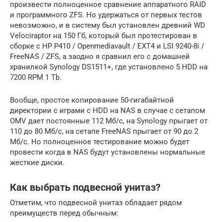
произвести полноценное сравнение аппаратного RAID
и программного ZFS. Но удержаться от первых тестов
невозможно, и в систему был установлен древний WD
Velociraptor на 150 Гб, который был протестирован в
сборке с HP P410 / Openmediavault / EXT4 и LSI 9240-8i /
FreeNAS / ZFS, а заодно я сравнил его с домашней
хранилкой Synology DS1511+, где установлено 5 HDD на
7200 RPM 1 Tb.
Вообще, простое копирование 50-гигабайтной
директории с играми с HDD на NAS в случае с сетапом
OMV дает постоянные 112 Мб/с, на Synology прыгает от
110 до 80 Мб/с, на сетапе FreeNAS прыгает от 90 до 2
Мб/с. Но полноценное тестирование можно будет
провести когда в NAS будут установлены нормальные
жесткие диски.
Как выбрать подвесной унитаз?
Отметим, что подвесной унитаз обладает рядом
преимуществ перед обычным: