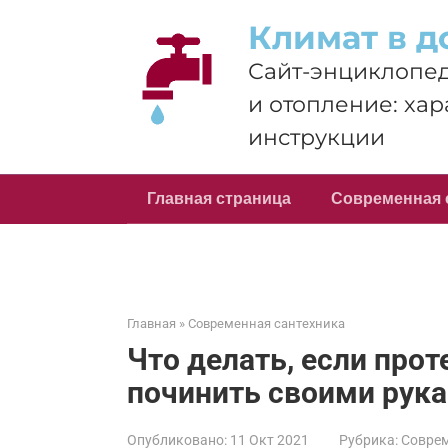
Перейти
Климат в д
к
контенту
Сайт-энциклопед
и отопление: хар
инструкции
Главная страница
Современная 
Главная
»
Современная сантехника
Что делать, если прот
починить своими рук
Опубликовано:
11 Окт 2021
Рубрика:
Соврем