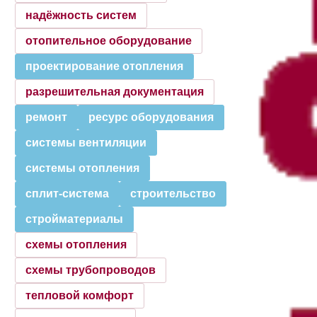
надёжность систем
отопительное оборудование
проектирование отопления
разрешительная документация
ремонт
ресурс оборудования
системы вентиляции
системы отопления
сплит-система
строительство
стройматериалы
схемы отопления
схемы трубопроводов
тепловой комфорт