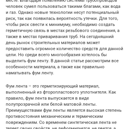
месте. Благодаря появлению системы трубопроводов
человек сумел пользоваться такими благами, как вода
и газ. Однако новые технологии несут потенциальный
риск, так как появилась вероятность утечки. Для того,
чтобы риск свести к минимуму, необходимо создать
герметичную связь в местах резьбового соединения, а
также в местах приваривания труб. На сегодняшний
день рынок строительных материалов может
предоставить огромное количество средств для данной
цели. Но среди всего многообразия хотелось бы
выделить фум ленту. В данной статье рассмотрим все
особенности материала, а также как правильно
наматывать фум ленту.
Фум лента – это герметизирующий материал,
выполненный из фторопластового уплотнителя. Как
правило, фум лента выпускается в виде
полупрозрачной или белой матовой ленты.
Преимуществами фум ленты является высокая степень
противостояния механическим и термическим
повреждениям. Со временем синтетическая лента не
теряет своих свойств, не деформируется, не рвется, а