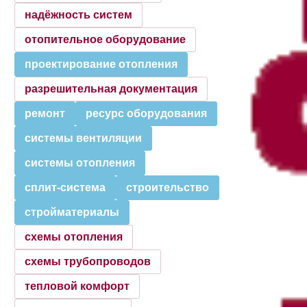
надёжность систем
отопительное оборудование
проектирование отопления
разрешительная документация
ремонт
ресурс оборудования
системы вентиляции
системы отопления
сплит-система
строительство
стройматериалы
схемы отопления
схемы трубопроводов
тепловой комфорт