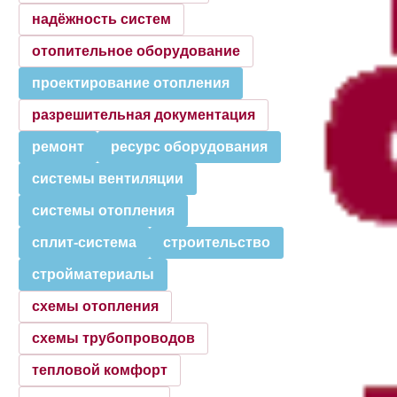
надёжность систем
отопительное оборудование
проектирование отопления
разрешительная документация
ремонт
ресурс оборудования
системы вентиляции
системы отопления
сплит-система
строительство
стройматериалы
схемы отопления
схемы трубопроводов
тепловой комфорт