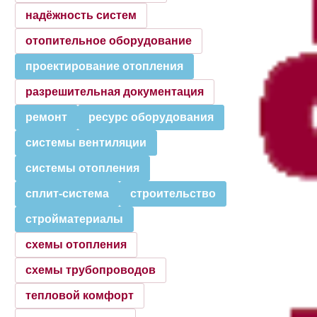
надёжность систем
отопительное оборудование
проектирование отопления
разрешительная документация
ремонт
ресурс оборудования
системы вентиляции
системы отопления
сплит-система
строительство
стройматериалы
схемы отопления
схемы трубопроводов
тепловой комфорт