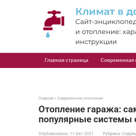
Перейти
Климат в д
к
контенту
Сайт-энциклопед
и отопление: хар
инструкции
Главная страница
Современная 
Главная
»
Современное отопление
Отопление гаража: с
популярные системы 
Опубликовано:
11 Окт 2021
Рубрика:
Соврем