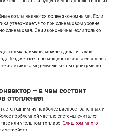
акие электрокотлы существенно дороже тэновых.
обные котлы являются более экономными. Если
ика утверждает, что при одинаковом уровне
но одинаковая. Они экономичны, если только
.
еделенных навыков, можно сделать такой
аздо бюджетнее, а по мощности они совершенно
ане эстетики самодельные котлы проигрывают
онвектор – в чем состоит
ов отопления
тается одним из наиболее распространенных и
более проблемной частью системы считался
 газе или угольном топливе.
Слишком много
х устройств.