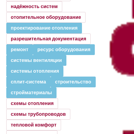
надёжность систем
отопительное оборудование
проектирование отопления
разрешительная документация
ремонт
ресурс оборудования
системы вентиляции
системы отопления
сплит-система
строительство
стройматериалы
схемы отопления
схемы трубопроводов
тепловой комфорт