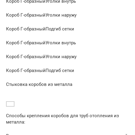
Короб Г-образныйУголки внутрь
Короб Г-образныйУголки наружу
Короб Г-образныйПодгиб сетки
Короб Г-образныйУголки внутрь
Короб Г-образныйУголки наружу
Короб Г-образныйПодгиб сетки
Стыковка коробов из металла
Способы крепления коробов для труб отопления из
металла: