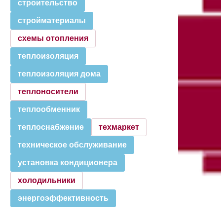
строительство
стройматериалы
схемы отопления
теплоизоляция
теплоизоляция дома
теплоносители
теплообменник
теплоснабжение
техмаркет
техническое обслуживание
установка кондиционера
холодильники
энергоэффективность