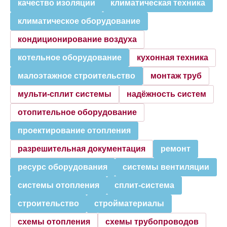
качество изоляции
климатическая техника
климатическое оборудование
кондиционирование воздуха
котельное оборудование
кухонная техника
малоэтажное строительство
монтаж труб
мульти-сплит системы
надёжность систем
отопительное оборудование
проектирование отопления
разрешительная документация
ремонт
ресурс оборудования
системы вентиляции
системы отопления
сплит-система
строительство
стройматериалы
схемы отопления
схемы трубопроводов