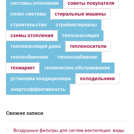
системы отопления
советы покупателя
сплит-система
стиральные машины
строительство
стройматериалы
схемы отопления
теплоизоляция
теплоизоляция дома
теплоносители
теплообменник
теплоснабжение
техмаркет
техническое обслуживание
установка кондиционера
холодильники
энергоэффективность
Свежие записи
Воздушные фильтры для систем вентиляции: виды