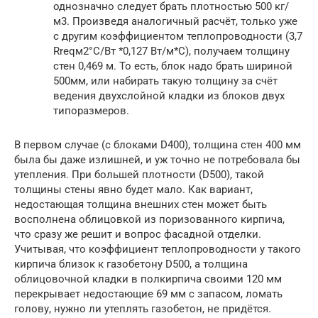
однозначно следует брать плотностью 500 кг/
м3. Произведя аналогичный расчёт, только уже
с другим коэффициентом теплопроводности (3,7
Rreqм2°C/Вт *0,127 Вт/м*С), получаем толщину
стен 0,469 м. То есть, блок надо брать шириной
500мм, или набирать такую толщину за счёт
ведения двухслойной кладки из блоков двух
типоразмеров.
В первом случае (с блоками D400), толщина стен 400 мм
была бы даже излишней, и уж точно не потребовала бы
утепления. При большей плотности (D500), такой
толщины стены явно будет мало. Как вариант,
недостающая толщина внешних стен может быть
восполнена облицовкой из поризованного кирпича,
что сразу же решит и вопрос фасадной отделки.
Учитывая, что коэффициент теплопроводности у такого
кирпича близок к газобетону D500, а толщина
облицовочной кладки в полкирпича своими 120 мм
перекрывает недостающие 69 мм с запасом, ломать
голову, нужно ли утеплять газобетон, не придётся.