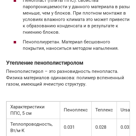
Пенопласт (плиты ППС): свойства
паропроницаемости у данного материала в разы
меньше, чем у блоков. При плотном монтаже в
условиях влажного климата это может привести
к образованию конденсата и в результате к
гниению блоков.
Пенополиуретан. Материал бесшовного
покрытия, наноситься методом напыления.
Утепление пенополистиролом
Пенополистирол – это разновидность пенопласта.
Физика материалов одинакова: полимер вспененный
газом, имеющий ячеистую структуру.
Характеристики
Пеноплекс
Теплекс
Ursa
ППС, 5 см
Теплопроводность,
0.031
0.028
0.033
Вт/м·К