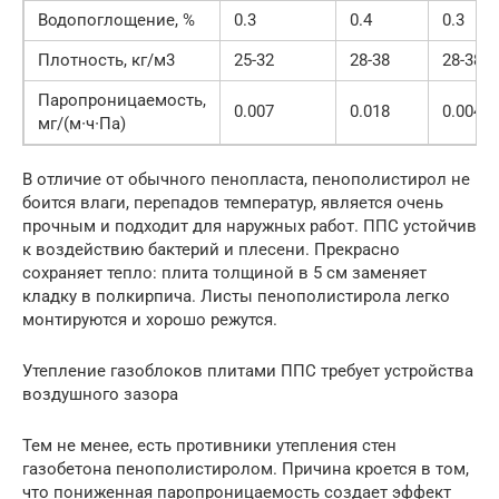
Водопоглощение, %
0.3
0.4
0.3
Плотность, кг/м3
25-32
28-38
28-38
Паропроницаемость,
0.007
0.018
0.004
мг/(м∙ч∙Па)
В отличие от обычного пенопласта, пенополистирол не
боится влаги, перепадов температур, является очень
прочным и подходит для наружных работ. ППС устойчив
к воздействию бактерий и плесени. Прекрасно
сохраняет тепло: плита толщиной в 5 см заменяет
кладку в полкирпича. Листы пенополистирола легко
монтируются и хорошо режутся.
Утепление газоблоков плитами ППС требует устройства
воздушного зазора
Тем не менее, есть противники утепления стен
газобетона пенополистиролом. Причина кроется в том,
что пониженная паропроницаемость создает эффект