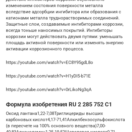
изменением состояния поверхности металла
вследствие адсорбции ингибитора или образования с
катионами металла труднорастворимых соединений.
Защитные слои, создаваемые ингибиторами коррозии,
всегда тоньше наносимых покрытий. Ингибиторы
коррозии могут действовать двумя путями: уменьшать
площадь активной поверхности или изменять энергию
активации коррозионного процесса.
https://youtube.com/watch?v=EC8Y95gdL8o
https://youtube.com/watch?v=H1yDI5-b71E
https://youtube.com/watch?v=0rLikoNg3qA
Формула изобретения RU 2 285 752 C1
Оксид лантана1,22-7,08Триглицериды высших
карбоновых кислот4,17-71,41Алкилбензосульфокислота
(в пересчете на 100% основного вещества)7,00-
40,83Алканоламин1,25-19,52Щавелевая кислота0,71-