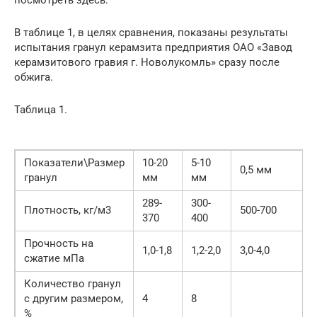
посмотреть здесь.
В таблице 1, в целях сравнения, показаны результаты
испытания гранул керамзита предприятия ОАО «Завод
керамзитового гравия г. Новолукомль» сразу после
обжига.
Таблица 1.
Показатели\Размер
10-20
5-10
0,5 мм
гранул
мм
мм
289-
300-
Плотность, кг/м3
500-700
370
400
Прочность на
1,0-1,8
1,2-2,0
3,0-4,0
сжатие мПа
Количество гранул
с другим размером,
4
8
%