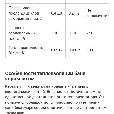
Потеря массы
Не
после 20 циклов
0,4-2,0
0,2-1,2
регламентируе
замораживания, %
Процент
раздавленных
3-10
3-10
нет
гранул, %
Теплопроводность,
0.0912
0.0912
0.11
Вт/(м×°К).
Особенности теплоизоляции бани
керамзитом
Керамзит — материал натуральный, а значит,
экологически чистый. Впрочем, экологичность — не
единственное достоинство этого теплоизолятора. Он
пользуется большой популярностью при утеплении
бани благодаря своим многочисленным достоинствам,
таким как: