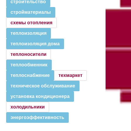
строительство
стройматериалы
схемы отопления
теплоизоляция
теплоизоляция дома
теплоносители
теплообменник
теплоснабжение
техмаркет
техническое обслуживание
установка кондиционера
холодильники
энергоэффективность