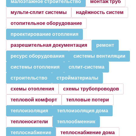
малоэтажное строительство
монтаж труб
мульти-сплит системы
надёжность систем
отопительное оборудование
проектирование отопления
разрешительная документация
ремонт
ресурс оборудования
системы вентиляции
системы отопления
сплит-система
строительство
стройматериалы
схемы отопления
схемы трубопроводов
тепловой комфорт
тепловые потери
теплоизоляция
теплоизоляция дома
теплоносители
теплообменник
теплоснабжение
теплоснабжение дома