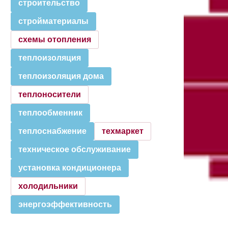
строительство
стройматериалы
схемы отопления
теплоизоляция
теплоизоляция дома
теплоносители
теплообменник
теплоснабжение
техмаркет
техническое обслуживание
установка кондиционера
холодильники
энергоэффективность