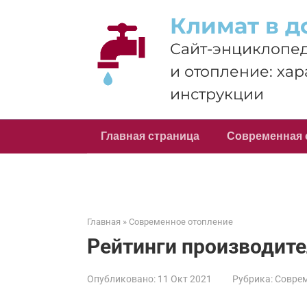
Перейти
Климат в д
к
контенту
Сайт-энциклопед
и отопление: хар
инструкции
Главная страница
Современная 
Главная
»
Современное отопление
Рейтинги производите
Опубликовано:
11 Окт 2021
Рубрика:
Соврем