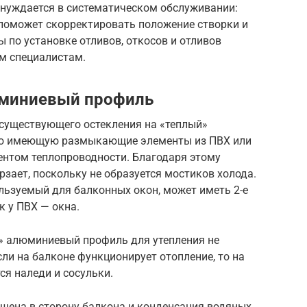
нуждается в систематическом обслуживании:
 поможет скорректировать положение створки и
 по установке отливов, откосов и отливов
м специалистам.
юминиевый профиль
существующего остекления на «теплый»
ю имеющую размыкающие элементы из ПВХ или
ентом теплопроводности. Благодаря этому
ает, поскольку не образуется мостиков холода.
ьзуемый для балконных окон, может иметь 2-е
к у ПВХ — окна.
» алюминиевый профиль для утепления не
сли на балконе функционирует отопление, то на
ся наледи и сосульки.
мещена в сторону балкона и конденсация водяных