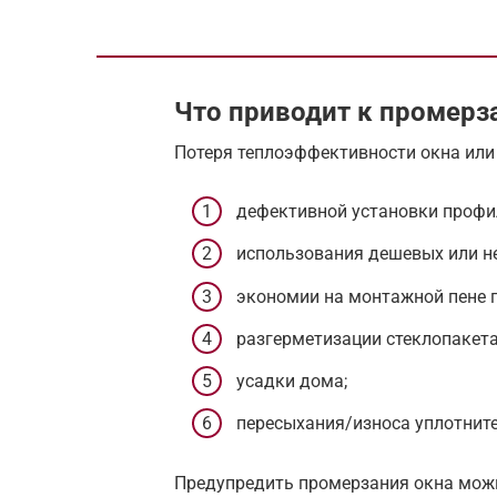
Что приводит к промер
Потеря теплоэффективности окна или
дефективной установки профи
использования дешевых или н
экономии на монтажной пене п
разгерметизации стеклопакета
усадки дома;
пересыхания/износа уплотнит
Предупредить промерзания окна можн