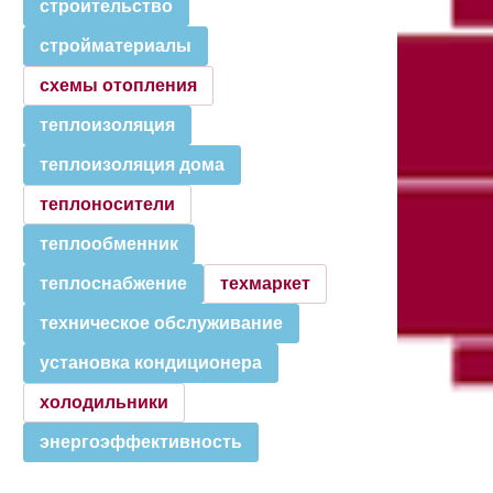
строительство
стройматериалы
схемы отопления
теплоизоляция
теплоизоляция дома
теплоносители
теплообменник
теплоснабжение
техмаркет
техническое обслуживание
установка кондиционера
холодильники
энергоэффективность