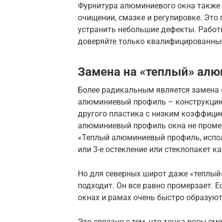
Фурнитура алюминиевого окна также 
очищении, смазке и регулировке. Это
устранить небольшие дефекты. Работы
доверяйте только квалифицированны
Замена на «теплый» ал
Более радикальным является замена 
алюминиевый профиль – конструкци
другого пластика с низким коэффици
алюминиевый профиль окна не промерз
«Теплый алюминиевый профиль, испол
или 3-е остекление или стеклопакет ка
Но для северных широт даже «теплый
подходит. Он все равно промерзает. Е
окнах и рамах очень быстро образуют
Это связано с тем, что точка росы с