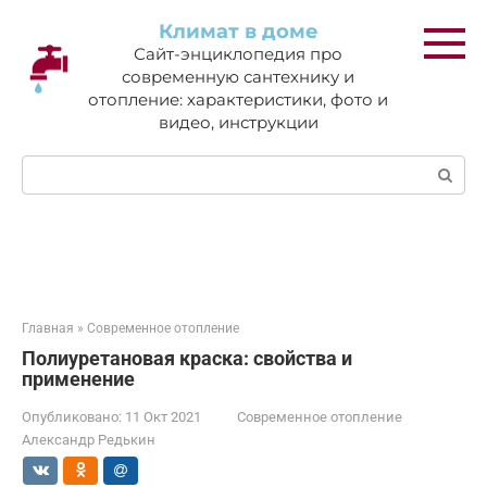
Перейти
Климат в доме
к
Сайт-энциклопедия про
контенту
современную сантехнику и
отопление: характеристики, фото и
видео, инструкции
Поиск:
Главная
»
Современное отопление
Полиуретановая краска: свойства и
применение
Опубликовано:
11 Окт 2021
Современное отопление
Александр Редькин