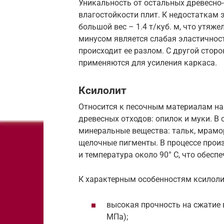
Уникальность от остальных древесно
влагостойкости плит. К недостаткам 
большой вес – 1.4 т/куб. м, что утяж
минусом является слабая эластичност
происходит ее разлом. С другой стор
применяются для усиления каркаса.
Ксилолит
Относится к песочным материалам на
древесных отходов: опилок и муки. В
минеральные вещества: тальк, мрамор
щелочные пигменты. В процессе прои
и температура около 90° С, что обесп
К характерным особенностям ксилоли
высокая прочность на сжатие в
МПа);