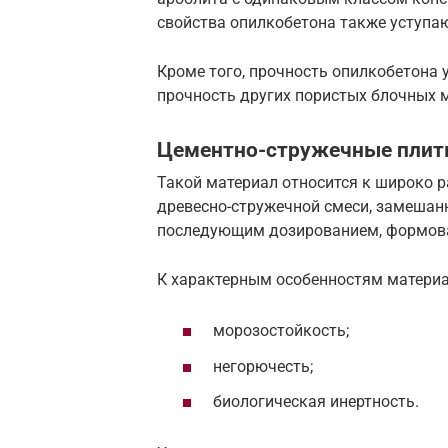
свойства опилкобетона также уступаю
Кроме того, прочность опилкобетона 
прочность других пористых блочных 
Цементно-стружечные пли
Такой материал относится к широко р
древесно-стружечной смеси, замешанн
последующим дозированием, формова
К характерным особенностям материа
морозостойкость;
негорючесть;
биологическая инертность.