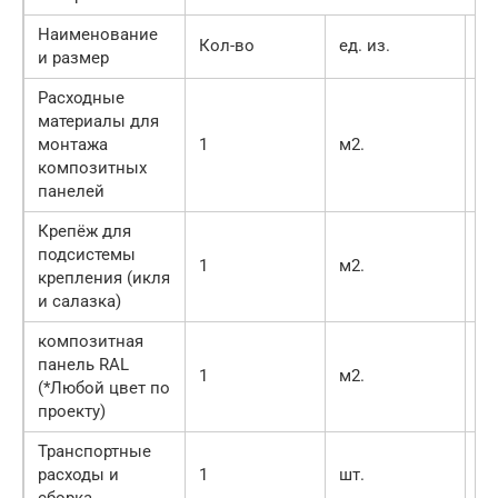
Наименование
С
Кол-во
ед. из.
и размер
за
Расходные
материалы для
монтажа
1
м2.
15
композитных
панелей
Крепёж для
подсистемы
1
м2.
52
крепления (икля
и салазка)
композитная
панель RAL
1
м2.
10
(*Любой цвет по
проекту)
Транспортные
П
расходы и
1
шт.
Мо
сборка.