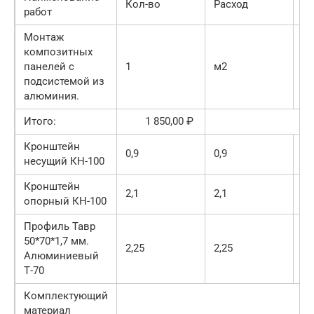
Кол-во
Расход
работ
за
Монтаж
композитных
панелей с
1
м2
18
подсистемой из
алюминия.
Итого:
1 850,00 ₽
Кронштейн
0,9
0,9
76
несущий КН-100
Кронштейн
2,1
2,1
55
опорный КН-100
Профиль Тавр
50*70*1,7 мм.
2,25
2,25
17
Алюминиевый
Т-70
Комплектующий
материал