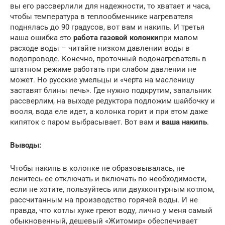
вы его рассверлили для надежности, то хватает и часа,
чтобы температура в теплообменнике нагревателя
поднялась до 90 градусов, вот вам и накипь. И третья
наша ошибка это
работа газовой колонки
при малом
расходе воды – читайте низком давлении воды в
водопроводе. Конечно, проточный водонагреватель в
штатном режиме работать при слабом давлении не
может. Но русские умельцы и «черта на масленицу
заставят блины печь». Где нужно подкрутим, запальник
рассверлим, на выходе редуктора подложим шайбочку и
вооля, вода еле идет, а колонка горит и при этом даже
кипяток с паром выбрасывает. Вот вам и
ваша накипь
.
Выводы:
Чтобы накипь в колонке не образовывалась, не
ленитесь ее отключать и включать по необходимости,
если не хотите, пользуйтесь или двухконтурным котлом,
рассчитанным на производство горячей воды. И не
правда, что котлы хуже греют воду, лично у меня самый
обыкновенный, дешевый «Житомир» обеспечивает