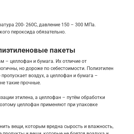
тура 200- 260С, давление 150 – 300 МПа.
кого пероксида обязательно.
лиэтиленовые пакеты
 – целлофан и бумага. Их отличие от
логичны, но дороже по себестоимости. Полиэтилен
пропускает воздух, а целлофан и бумага –
не такие прочные.
зации этилена, а целлофан – путём обработки
поэтому целлофан применяют при упаковке
нить вещи, которым вредна сырость и влажность,
е продукты и вещи, которые не боятся воздуха и