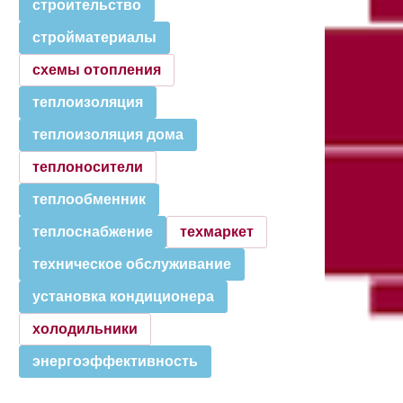
строительство
стройматериалы
схемы отопления
теплоизоляция
теплоизоляция дома
теплоносители
теплообменник
теплоснабжение
техмаркет
техническое обслуживание
установка кондиционера
холодильники
энергоэффективность