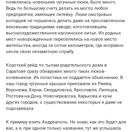
появлялись новенькие чугунные люки, было много.
Ведь по большому счету делать их могло любое
предприятие, имеющее литейку. Люки смотровых
колодцев не гнушались делать даже на прославленном
вековыми традициями заводе, изготовлявшем
высокохудожественное каслинское литье. Из родных
мест новорожденные переселялись на новое место
жительства, иногда за сотни километров, где исправно
несли свою незаметную службу.
Короткий рейд по тылам родительского дома в
Саратове сразу обнаружил много таких люков-
кочевников. Их логистика не поддается объяснению. В
наш город чугунные крышки приезжали из Ржева,
Воронежа, Керчи, Свердловска, Ярославля, Липецка,
Ростова-на-Дону, Новочеркасска, Харькова и кучи
других городов, о существовании некоторых я даже не
подозревала.
К примеру взять Андреаполь. Не знаю, как это будет для
вас, а я, при одном только названии, тут же услышала