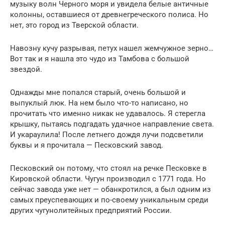
музыку волн Черного моря и увидела белые античные
колонны, оставшиеся от древнегреческого полиса. Но
нет, это город из Тверской области.
Навозну кучу разрывая, петух нашел жемчужное зерно…
Вот так и я нашла это чудо из Тамбова с большой
звездой.
Однажды мне попался старый, очень большой и
выпуклый люк. На нем было что-то написано, но
прочитать что именно никак не удавалось. Я стерегла
крышку, пытаясь подгадать удачное направление света.
И укараулила! После летнего дождя лучи подсветили
буквы и я прочитала — Песковский завод.
Песковский он потому, что стоял на речке Песковке в
Кировской области. Чугун производил с 1771 года. Но
сейчас завода уже нет — обанкротился, а был одним из
самых преуспевающих и по-своему уникальным среди
других чугунолитейных предприятий России.