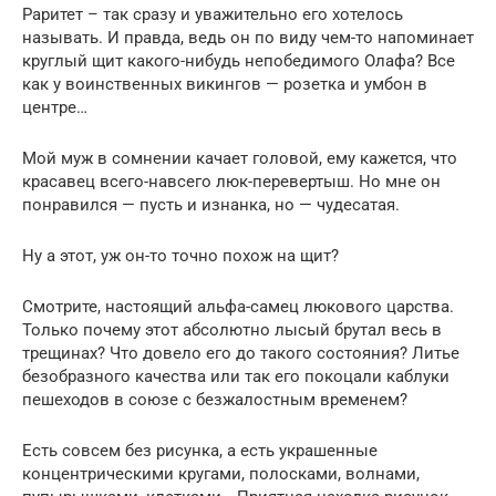
Раритет – так сразу и уважительно его хотелось
называть. И правда, ведь он по виду чем-то напоминает
круглый щит какого-нибудь непобедимого Олафа? Все
как у воинственных викингов — розетка и умбон в
центре…
Мой муж в сомнении качает головой, ему кажется, что
красавец всего-навсего люк-перевертыш. Но мне он
понравился — пусть и изнанка, но — чудесатая.
Ну а этот, уж он-то точно похож на щит?
Смотрите, настоящий альфа-самец люкового царства.
Только почему этот абсолютно лысый брутал весь в
трещинах? Что довело его до такого состояния? Литье
безобразного качества или так его покоцали каблуки
пешеходов в союзе с безжалостным временем?
Есть совсем без рисунка, а есть украшенные
концентрическими кругами, полосками, волнами,