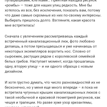
пупырышками, клетками… Приятная находка рисунок
«ромбы» — тоже для наших улиц редкость. Мне бы
хотелось их все, без исключения, показать вам, потому
что даже самые скромные из них по-своему интересны.
Выбирать пришлось долго. Взгляните, какая красота
мне встретилась!
Сначала с увлечением рассматриваешь каждый
встреченный канализационный люк, фото любовно
делаешь, а потом пресыщаешься и уже начинаешь от
некоторых экземпляров воротить нос. Словно от
сыроежек, растущих рядом с королевской семейкой
белых грибов. Наступает момент, когда прошагаешь
одну, вторую улицу – и ни одного образца с новым
дизайном.
И хотя грустно думать, что число разновидностей их не
бесконечно, но у меня еще много впереди – я пока не
встретила чугунных крышек канализационных люков с
такой необычной и красивой геометрией рисунков, как
чешуя и трапеции. Но разве хуже узор хризантемы,