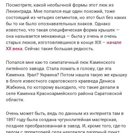
Посмотрите, какой необычной формы этот люк из
Ленинграда. Мне попался еще один похожий, тоже
состоящий из четырех сегментов, но этот был без каких
бы то ни было опознавательных знаков. Однако
известно, что такая специфическая форма крышек —
она называется менажница — была у очень и очень
старых люков, изготовлявшихся в конце XIX –
начале
XX века
. Сейчас такие большая редкость.
Попался мне как-то симпатичный люк Каменского
литейного завода. Стала ломать я голову, где эта
Каменка. Урал? Украина? Потом нашла такую же крышку
в блоге известного саратовского краеведа Дениса
Жабкина, по которому выходило, что такие делали в
селе Каменка Красноармейского района Саратовской
области.
Очень может быть, ведь по данным из интернета там в
1897 году была создана чугунолитейная мастерская,
позднее преобразованная в завод. И, кроме того, где-то
рядом с территорией села находился лагерный пункт