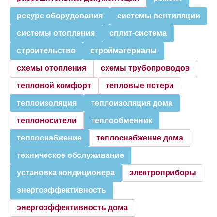
ресурс оборудования
системы вентиляции
системы отопления
сплит-система
строительство
стройматериалы
схемы отопления
схемы трубопроводов
тепловой комфорт
тепловые потери
теплоизоляция
теплоизоляция дома
теплоносители
теплообменник
теплоснабжение
теплоснабжение дома
техническое обслуживание
установка кондиционера
электроприборы
энергоэффективность
энергоэффективность дома