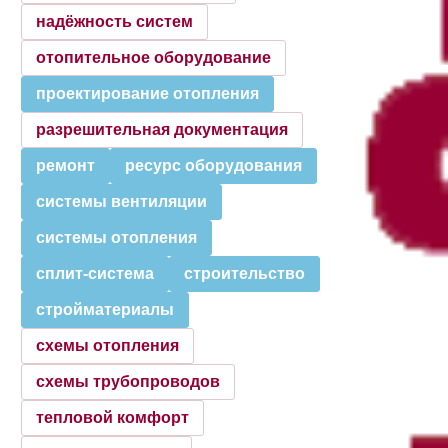
надёжность систем
отопительное оборудование
проектирование отопления
разрешительная документация
ремонт
ресурс оборудования
системы вентиляции
системы отопления
сплит-система
строительство
стройматериалы
схемы отопления
схемы трубопроводов
тепловой комфорт