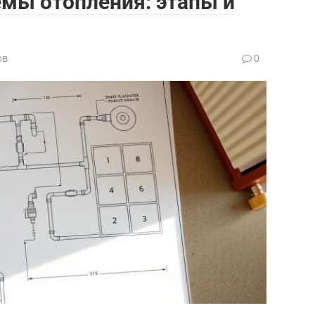
мы отопления: этапы и
ов
0