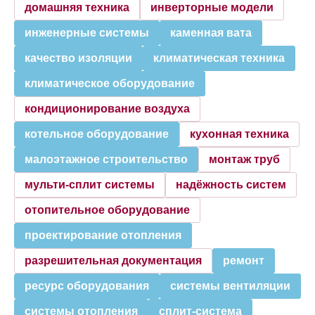
домашняя техника
инверторные модели
инженерные системы
каменная вата
качество изоляции
климатическая техника
климатическое оборудование
кондиционирование воздуха
котельное оборудование
кухонная техника
малоэтажное строительство
монтаж труб
мульти-сплит системы
надёжность систем
отопительное оборудование
проектирование отопления
разрешительная документация
ремонт
ресурс оборудования
системы вентиляции
системы отопления
сплит-система