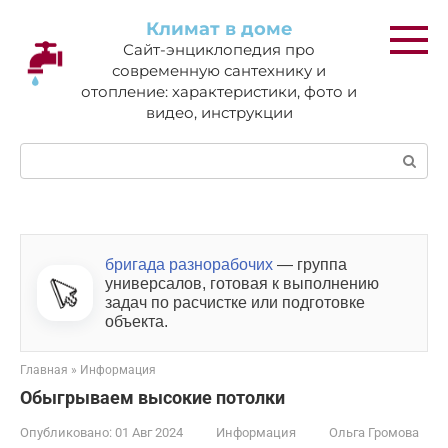
Перейти
Климат в доме
к
Сайт-энциклопедия про
контенту
современную сантехнику и
отопление: характеристики, фото и
видео, инструкции
Поиск:
бригада разнорабочих
— группа
универсалов, готовая к выполнению
задач по расчистке или подготовке
объекта.
Главная
»
Информация
Обыгрываем высокие потолки
Опубликовано:
01 Авг 2024
Информация
Ольга Громова