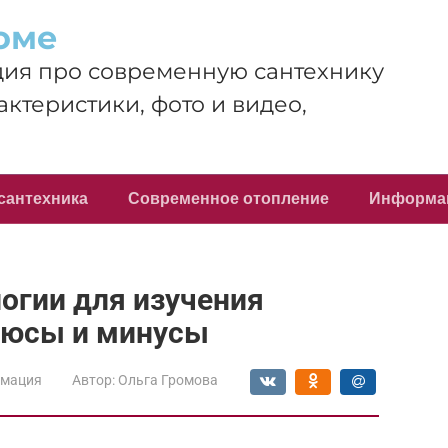
оме
ия про современную сантехнику
актеристики, фото и видео,
сантехника
Современное отопление
Информа
огии для изучения
плюсы и минусы
мация
Автор:
Ольга Громова