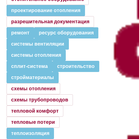
проектирование отопления
разрешительная документация
ремонт
ресурс оборудования
системы вентиляции
системы отопления
сплит-система
строительство
стройматериалы
схемы отопления
схемы трубопроводов
тепловой комфорт
тепловые потери
теплоизоляция