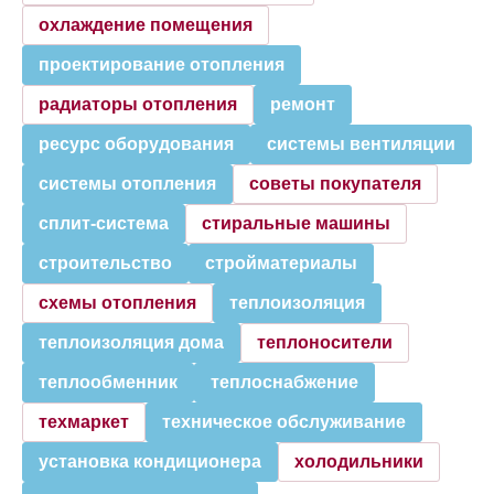
охлаждение помещения
проектирование отопления
радиаторы отопления
ремонт
ресурс оборудования
системы вентиляции
системы отопления
советы покупателя
сплит-система
стиральные машины
строительство
стройматериалы
схемы отопления
теплоизоляция
теплоизоляция дома
теплоносители
теплообменник
теплоснабжение
техмаркет
техническое обслуживание
установка кондиционера
холодильники