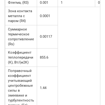
Флегма, (R3)
0.001
1
0.00
Зона контакта
металла с
0.0001
паром (R4)
Суммарное
термическое
0.00117
сопротивление
(Rs)
Коэффициент
теплопередачи
855.6
(К), Вт/(м2К)
Поправочный
коэффициент
учитывающий
центробежные
1.44
силы в
змеевике и
турбулентность