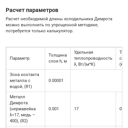
Расчет параметров
Расчет необходимой длины холодильника Димрота
можно выполнить по упрощенной методике,
потребуется только калькулятор.
Удельная
Тер
Толщина
Параметр
теплопроводность
соп
слоя h, м
λ, Вт/(м*К)
(м2
Зона контакта
металла с
0.00001
водой, (R1)
Металл
Димрота
(нержавейка
0.001
17
0.00
λ=17, медь –
400), (R2)