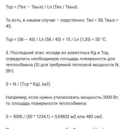
Тср = (Твх — Твых) / Ln (Твх / Твых).
То есть, в нашем случае – округленно: Твх = 58; Твых =
43;
Тср = (58 — 43) / Ln (58 / 43) = 15 / Ln (1,35) = 50 °C.
3. Последний этап: исходя из известных Кд и Тср,
определить необходимую площадь поверхности для
теплообмена (S) для требуемой тепловой мощности N,
(Вт).
S = N / (Tср * Кд), (м2).
Например, если нужно утилизовать мощность 3000 Вт,
то площадь поверхности теплообмена:
S = 3000 / (50 * 1234,1) = 0,04832 м2 или 483 см2.