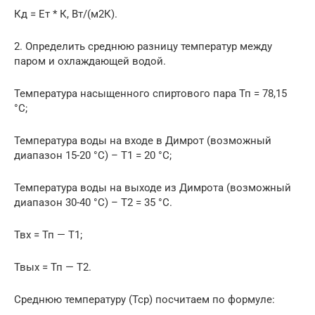
Кд = Ет * К, Вт/(м2К).
2. Определить среднюю разницу температур между
паром и охлаждающей водой.
Температура насыщенного спиртового пара Тп = 78,15
°C;
Температура воды на входе в Димрот (возможный
диапазон 15-20 °C) – Т1 = 20 °C;
Температура воды на выходе из Димрота (возможный
диапазон 30-40 °C) – Т2 = 35 °C.
Твх = Тп — Т1;
Твых = Тп — Т2.
Среднюю температуру (Тср) посчитаем по формуле: