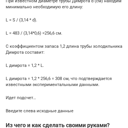
При известном диаметре трубы Димрота d (см) находим
минимально необходимую его длину:
L = S / (3,14 * d).
L = 483 / (3,14*0,6) =256,6 см.
С коэффициентом запаса 1,2 длина трубы холодильника
Димрота составит:
L димрота = 1,2 * L.
L димрота = 1,2 * 256,6 = 308 см, что подтверждается
известными экспериментальными данными.
Идет подсчет…
Введите слева исходные данные
Из чего и как сделать своими руками?