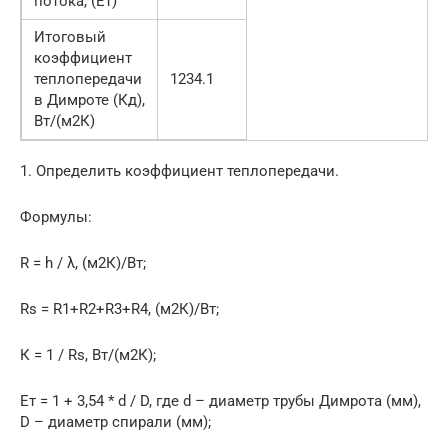
потока, (Ет)
Итоговый
коэффициент
теплопередачи
1234.1
в Димроте (Кд),
Вт/(м2К)
1. Определить коэффициент теплопередачи.
Формулы:
R = h / λ, (м2К)/Вт;
Rs = R1+R2+R3+R4, (м2К)/Вт;
К = 1 / Rs, Вт/(м2К);
Ет = 1 + 3,54 * d / D, где d – диаметр трубы Димрота (мм),
D – диаметр спирали (мм);