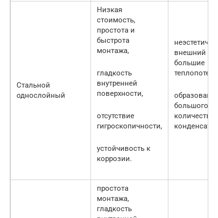
Низкая
стоимость,
простота и
быстрота
неэстетичн
монтажа,
внешний ви
большие
гладкость
теплопотери
внутренней
Стальной
поверхности,
однослойный
образовани
большого
отсутствие
количества
гигроскопичности,
конденсата
устойчивость к
коррозии.
простота
монтажа,
гладкость