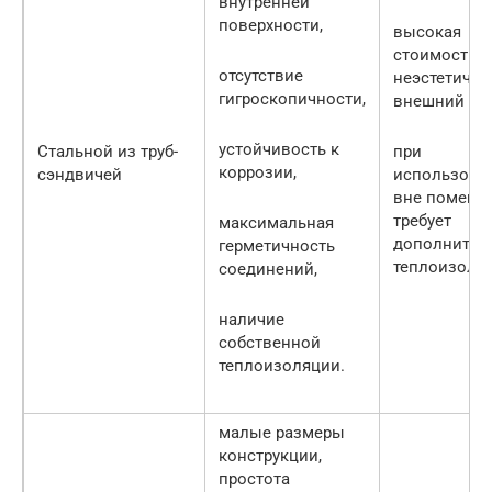
внутренней
поверхности,
высокая
стоимость,
отсутствие
неэстетичн
гигроскопичности,
внешний ви
устойчивость к
Стальной из труб-
при
коррозии,
сэндвичей
использова
вне помеще
требует
максимальная
дополнител
герметичность
теплоизоля
соединений,
наличие
собственной
теплоизоляции.
малые размеры
конструкции,
простота