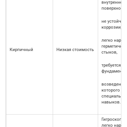
внутренней
поверхности
не устойчив
коррозии,
легко наруш
герметичнос
Кирпичный
Низкая стоимость
стыков,
требуется
фундамент,
возведение
которого тр
специальны
навыков.
Гигроскопич
легко наруш