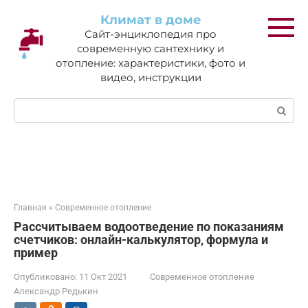
Перейти
Климат в доме
к
Сайт-энциклопедия про
контенту
современную сантехнику и
отопление: характеристики, фото и
видео, инструкции
Поиск:
Главная
»
Современное отопление
Рассчитываем водоотведение по показаниям
счетчиков: онлайн-калькулятор, формула и
пример
Опубликовано:
11 Окт 2021
Современное отопление
Александр Редькин