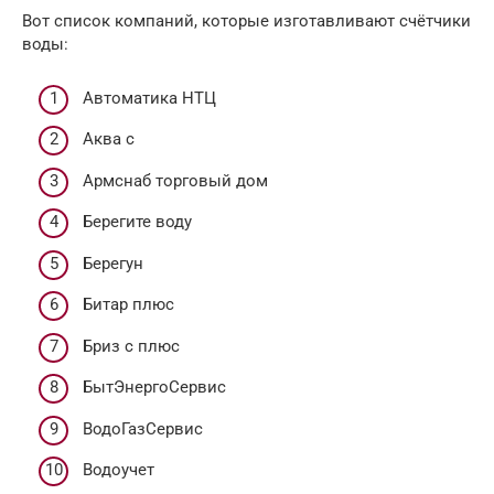
Вот список компаний, которые изготавливают счётчики
воды:
Автоматика НТЦ
Аква c
Армснаб торговый дом
Берегите воду
Берегун
Битар плюс
Бриз c плюс
БытЭнергоСервис
ВодоГазСервис
Водоучет