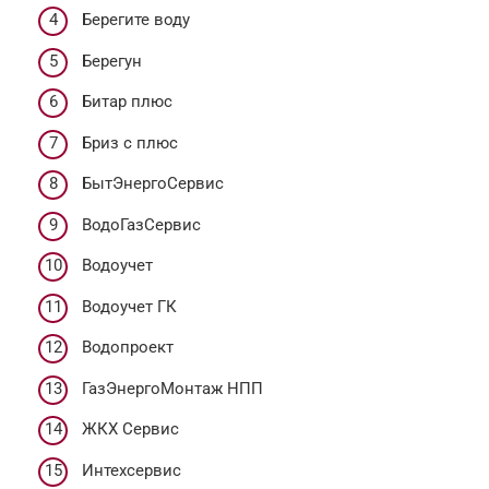
Берегите воду
Берегун
Битар плюс
Бриз c плюс
БытЭнергоСервис
ВодоГазСервис
Водоучет
Водоучет ГК
Водопроект
ГазЭнергоМонтаж НПП
ЖКХ Сервис
Интехсервис