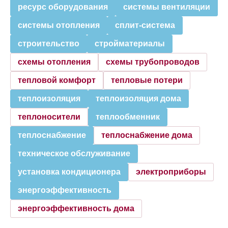
ресурс оборудования
системы вентиляции
системы отопления
сплит-система
строительство
стройматериалы
схемы отопления
схемы трубопроводов
тепловой комфорт
тепловые потери
теплоизоляция
теплоизоляция дома
теплоносители
теплообменник
теплоснабжение
теплоснабжение дома
техническое обслуживание
установка кондиционера
электроприборы
энергоэффективность
энергоэффективность дома