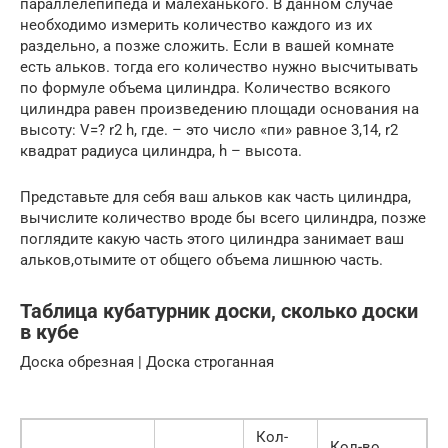
параллелепипеда и малеханького. В данном случае
необходимо измерить количество каждого из их
раздельно, а позже сложить. Если в вашей комнате
есть альков. тогда его количество нужно высчитывать
по формуле объема цилиндра. Количество всякого
цилиндра равен произведению площади основания на
высоту: V=? r2 h, где. – это число «пи» равное 3,14, r2
квадрат радиуса цилиндра, h – высота.
Представьте для себя ваш альков как часть цилиндра,
вычислите количество вроде бы всего цилиндра, позже
поглядите какую часть этого цилиндра занимает ваш
альков,отымите от общего объема лишнюю часть.
Таблица кубатурник доски, сколько доски
в кубе
Доска обрезная | Доска строганная
Кол-
Кол-во