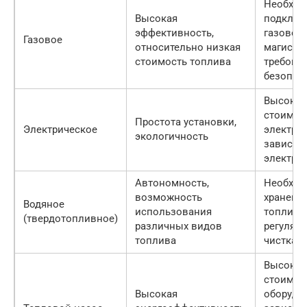
Необход
Высокая
подключ
эффективность,
газовой
Газовое
относительно низкая
магистра
стоимость топлива
требова
безопас
Высокая
стоимос
Простота установки,
Электрическое
электроэ
экологичность
зависим
электро
Автономность,
Необход
возможность
хранени
Водяное
использования
топлива,
(твердотопливное)
различных видов
регуляр
топлива
чистка к
Высокая
стоимос
Высокая
оборудо