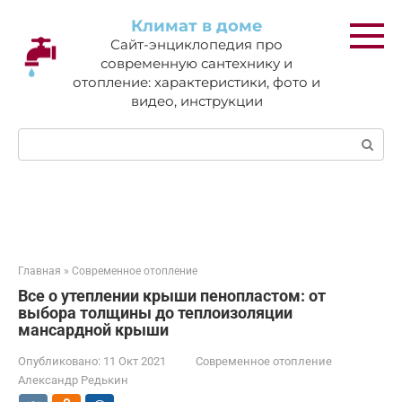
Перейти
Климат в доме
к
Сайт-энциклопедия про
контенту
современную сантехнику и
отопление: характеристики, фото и
видео, инструкции
Поиск:
Главная
»
Современное отопление
Все о утеплении крыши пенопластом: от
выбора толщины до теплоизоляции
мансардной крыши
Опубликовано:
11 Окт 2021
Современное отопление
Александр Редькин