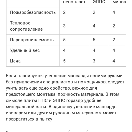
пенопласт
ЭППС
минвата
Пожаробезопасность
2
2
4
Тепловое
3
4
2
сопротивление
Паропроницаемость
5
5
2
Удельный вес
4
4
4
Цена
5
3
4
Если планируется утепление мансарды своими руками
без привлечения специалистов и помощников, следует
учитывать еще одно свойство, важное для
предстоящего монтажа: прочность материала. В этом
смысле плиты ППС и ЭППС гораздо удобнее
минеральной ваты. В одиночку утепление мансарды
изовером или другим рулонным материалом может
превратиться в пытку