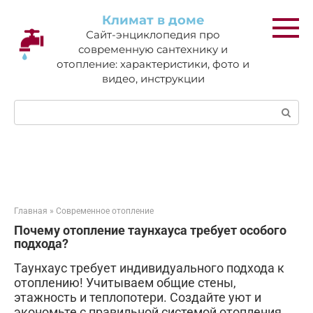
Перейти
Климат в доме
к
Сайт-энциклопедия про
контенту
современную сантехнику и
отопление: характеристики, фото и
видео, инструкции
Поиск:
Главная
»
Современное отопление
Почему отопление таунхауса требует особого
подхода?
Таунхаус требует индивидуального подхода к
отоплению! Учитываем общие стены,
этажность и теплопотери. Создайте уют и
экономьте с правильной системой отопления