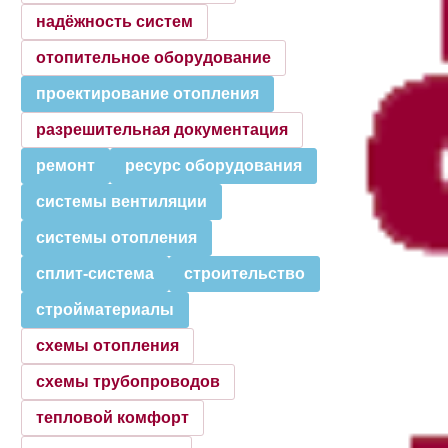
надёжность систем
отопительное оборудование
проектирование отопления
разрешительная документация
ремонт
ресурс оборудования
системы вентиляции
системы отопления
сплит-система
строительство
стройматериалы
схемы отопления
схемы трубопроводов
тепловой комфорт