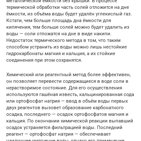
металлической ёмкости без крышки. В процессе
термической обработки часть солей отложится на дне
ёмкости, из объёма воды будет удалён углекислый газ.
Кстати, чем больше площадь дна ёмкости для
кипячения, тем больше солей можно будет удалить из
воды — соли отложатся на дне в виде накипи.
Недостаток термического метода в том, что таким
способом устранить из воды можно лишь нестойкие
гидрокарбонаты магния и кальция, а их стойкие
соединения при этом сохранятся.
Химический или реагентный метод более эффективен,
он позволяет перевести содержащиеся в воде соли в
нерастворимое состояние. Для его осуществления
используются гашёная известь, кальцинированная сода
или ортофосфат натрия — ввод в объём воды первых
двух реагентов вызовет образование карбонатного
осадка, последнего — осадок ортофосфатов магния и
кальция. По окончании химической реакции выпавший
осадок устраняется фильтрацией воды. Последний
реагент — ортофосфат натрия — обеспечивает
наилучшее умягчение воды, однако его применение